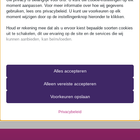
moment aanpassen. Voor meer informatie over hoe wij gegevens
gebruiken, lees ons privacybeleid. U kunt uw voorkeuren op elk
Aanvullende informatie
moment wijzigen door op de instellingenknop hieronder te klikken.
Houd er rekening mee dat als u ervoor kiest bepaalde soorten cookies
uit te schakelen, dit uw ervaring op de site en de services die wij
Aanvullende informatie
kunnen aanbieden, kan beïnvloeden.
Confectiemaat
Heren 48
Essentieel
Essentiële cookies en services bieden basisfunctionaliteit en zijn
noodzakelijk voor de correcte werking van de website. Deze
Schouderbreedte
49 cm
Alles accepteren
cookies en services vereisen geen toestemming van de gebruiker
volgens de AVG.
Alleen vereiste accepteren
Details weergeven
Mouwlengte
65 cm
Vereist
Voorkeuren opslaan
Deze cookies en services zijn noodzakelijk voor de correcte
__ssid
werking van de website, maar hun gebruik vereist toestemming van
__stripe_mid
de gebruiker. Dit kan onder meer betalingsgateways, captcha-
Privacybeleid
services en geïntegreerde boekingsservices omvatten.
__stripe_sid
Details weergeven
_lscache_vary
Analyses
breakdance_last_session_id
Statistiekcookies verzamelen gebruiksinformatie, waardoor we
js.stripe.com