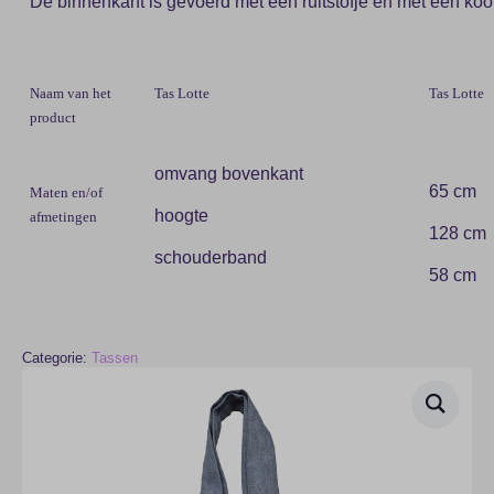
De binnenkant is gevoerd met een ruitstofje en met een koord
Naam van het
Tas Lotte
Tas Lotte
product
omvang bovenkant
65 cm
Maten en/of
hoogte
afmetingen
128 cm
schouderband
58 cm
Categorie:
Tassen