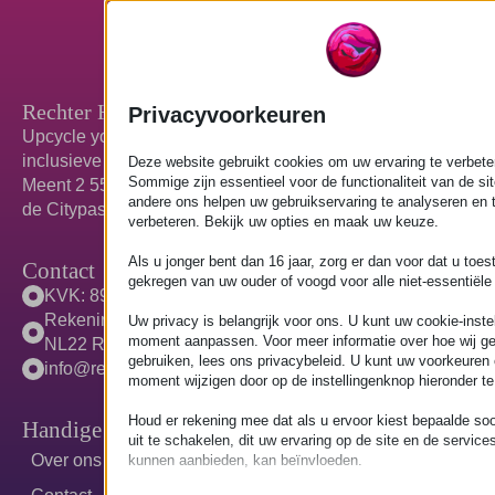
Rechter Handen
Privacyvoorkeuren
Upcycle your life! Samen bouwen we aan een
inclusieve en duurzame toekomst.
Deze website gebruikt cookies om uw ervaring te verbete
Sommige zijn essentieel voor de functionaliteit van de site
Meent 2 5501 JK Veldhoven gevestigd in
andere ons helpen uw gebruikservaring te analyseren en 
de Citypassage
verbeteren. Bekijk uw opties en maak uw keuze.
Als u jonger bent dan 16 jaar, zorg er dan voor dat u toe
Contact
gekregen van uw ouder of voogd voor alle niet-essentiële
KVK: 89109287
Rekeningnummer:
Uw privacy is belangrijk voor ons. U kunt uw cookie-instel
moment aanpassen. Voor meer informatie over hoe wij g
NL22 RABO 0365 5215 58
gebruiken, lees ons privacybeleid. U kunt uw voorkeuren 
info@rechterhanden.online
moment wijzigen door op de instellingenknop hieronder te
Houd er rekening mee dat als u ervoor kiest bepaalde so
Handige links
uit te schakelen, dit uw ervaring op de site en de services
Over ons
kunnen aanbieden, kan beïnvloeden.